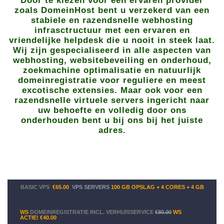
Door te kiezen voor een ervaren provider
zoals DomeinHost bent u verzekerd van een
stabiele en razendsnelle webhosting
infrasctructuur met een ervaren en
vriendelijke helpdesk die u nooit in steek laat.
Wij zijn gespecialiseerd in alle aspecten van
webhosting, websitebeveiling en onderhoud,
zoekmachine optimalisatie en natuurlijk
domeinregistratie voor reguliere en meest
excotische extensies. Maar ook voor een
razendsnelle virtuele servers ingericht naar
uw behoefte en volledig door ons
onderhouden bent u bij ons bij het juiste
adres.
BASIC VPS
€65.00
VPS SERVERS
100 GB OPSLAG + 4 CORES + 4 GB
WS
DOMEINREGISTRATIE INCL. VERHUISSERVICE
€80.00
WS
ACTIE!
€40.00