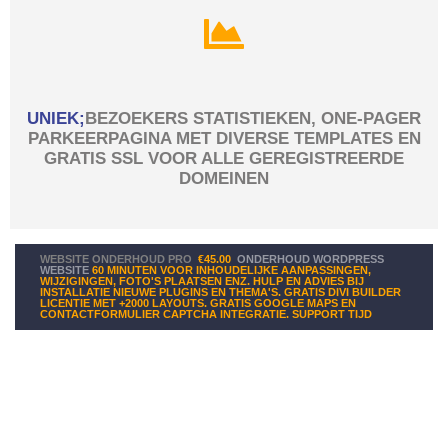
UNIEK;
BEZOEKERS STATISTIEKEN, ONE-PAGER
PARKEERPAGINA MET DIVERSE TEMPLATES EN
GRATIS SSL VOOR ALLE GEREGISTREERDE
DOMEINEN
WEBSITE ONDERHOUD PRO
€45.00
ONDERHOUD WORDPRESS
WEBSITE
60 MINUTEN VOOR INHOUDELIJKE AANPASSINGEN,
WIJZIGINGEN, FOTO'S PLAATSEN ENZ. HULP EN ADVIES BIJ
INSTALLATIE NIEUWE PLUGINS EN THEMA'S. GRATIS DIVI BUILDER
LICENTIE MET +2000 LAYOUTS. GRATIS GOOGLE MAPS EN
CONTACTFORMULIER CAPTCHA INTEGRATIE. SUPPORT TIJD